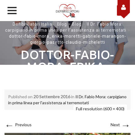
Skip to content
Defibrillatori Italia
>
Blog
>
Blog
>
Il Dr. Fabio Mora:
carpigiano in prima linea per l'assistenza ai terremotati
>
dottor-fabio-mora_erika-moretti-gabriele-marangon-
giorgio-pasetto-claudio-micheletti
DOTTOR-FABIO-
MORA_ERIKA-
MORETTI-GABRIELE-
MARANGON-
Published on
20 Settembre 2016
in
Il Dr. Fabio Mora: carpigiano
GIORGIO-PASETTO-
in prima linea per l'assistenza ai terremotati
Full resolution (600 × 400)
CLAUDIO-
←
→
MICHELETTI
Previous
Next