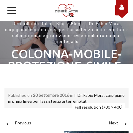
Skip to content
Defibrillatori Italia
>
Blog
>
Blog
>
Il Dr. Fabio Mora:
carpigiano in prima linea per l'assistenza ai terremotati
>
colonna-mobile-protezione-civile-emilia-romagna-
montegallo
COLONNA-MOBILE-
PROTEZIONE-CIVILE-
EMILIA-ROMAGNA-
MONTEGALLO
Published on
20 Settembre 2016
in
Il Dr. Fabio Mora: carpigiano
in prima linea per l'assistenza ai terremotati
Full resolution (700 × 400)
←
→
Previous
Next