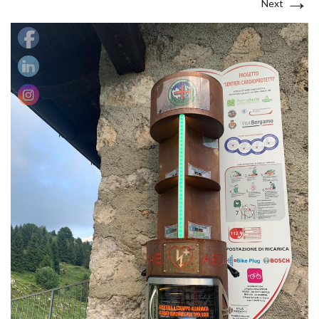
→
Next