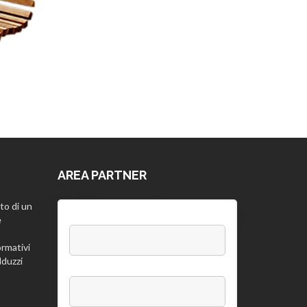
AREA PARTNER
to di un
Username:
e
rmativi
lduzzi
Password