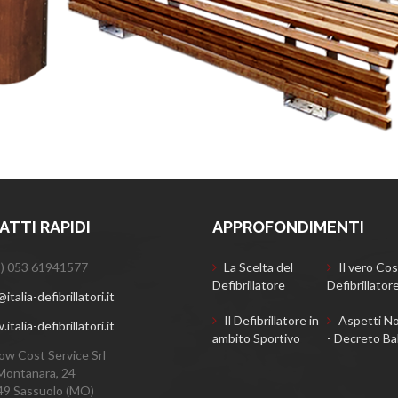
TTI RAPIDI
APPROFONDIMENTI
) 053 61941577
La Scelta del
Il vero Cos
Defibrillatore
Defibrillator
italia-defibrillatori.it
Il Defibrillatore in
Aspetti No
talia-defibrillatori.it
ambito Sportivo
- Decreto Ba
ow Cost Service Srl
Montanara, 24
9 Sassuolo (MO)