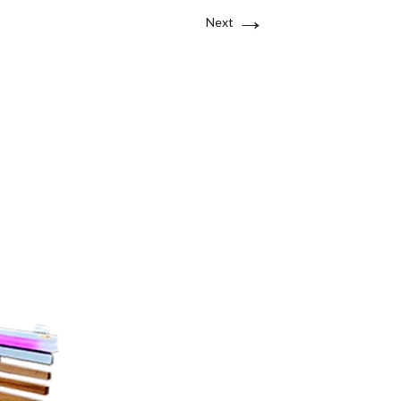
→
Next