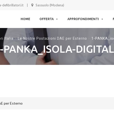
-defibrillatori.it
Sassuolo (Modena)
Skip to content
HOME
OFFERTA
APPROFONDIMENTI
ri Italia
>
Le Nostre Postazioni DAE per Esterno
>
1-PANKA_iso
-PANKA_ISOLA-DIGITA
AE per Esterno