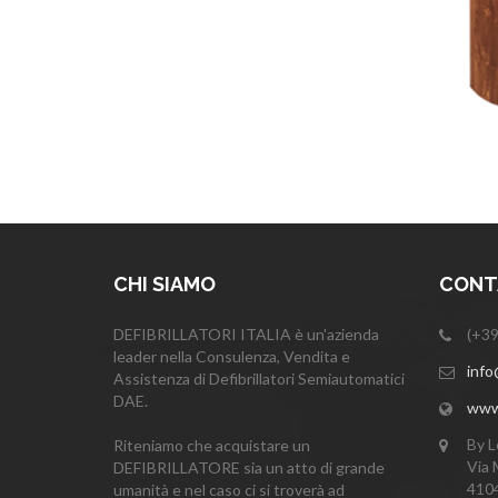
CHI SIAMO
CONTA
DEFIBRILLATORI ITALIA è un'azienda
(+39
leader nella Consulenza, Vendita e
info@
Assistenza di Defibrillatori Semiautomatici
DAE.
www.i
By L
Riteniamo che acquistare un
Via 
DEFIBRILLATORE sia un atto di grande
4104
umanità e nel caso ci si troverà ad