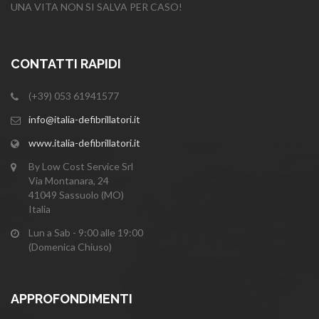
UNA VITA NON SI SALVA PER CASO!
CONTATTI RAPIDI
(+39) 053 61941577
info@italia-defibrillatori.it
www.italia-defibrillatori.it
By Low Cost Service Srl
Via Montanara, 24
41049 Sassuolo (MO)
Italia
Lun a Sab - 9:00 alle 19:00
(Domenica Chiuso)
APPROFONDIMENTI