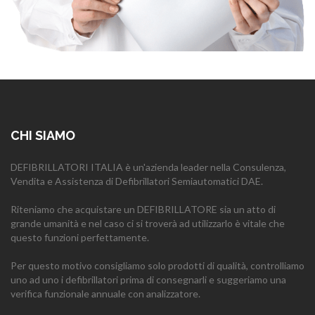
CHI SIAMO
DEFIBRILLATORI ITALIA è un'azienda leader nella Consulenza,
Vendita e Assistenza di Defibrillatori Semiautomatici DAE.
Riteniamo che acquistare un DEFIBRILLATORE sia un atto di
grande umanità e nel caso ci si troverà ad utilizzarlo è vitale che
questo funzioni perfettamente.
Per questo motivo consigliamo solo prodotti di qualità, controlliamo
uno ad uno i defibrillatori prima di consegnarli e suggeriamo una
verifica funzionale annuale con analizzatore.