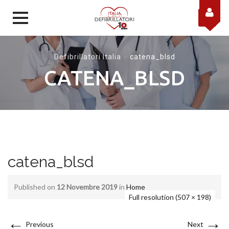
Skip to content
Defibrillatori Italia
>
catena_blsd
CATENA_BLSD
catena_blsd
Published on
12 Novembre 2019
in
Home
Full resolution (507 × 198)
←
→
Previous
Next