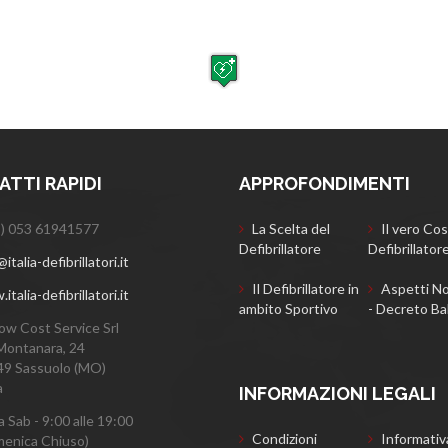
TTI RAPIDI
APPROFONDIMENTI
) 053 61941577
La Scelta del
Il vero Cos
Defibrillatore
Defibrillator
italia-defibrillatori.it
Il Defibrillatore in
Aspetti No
talia-defibrillatori.it
ambito Sportivo
- Decreto Ba
ow Cost Service Srl
Montanara, 24
9 Sassuolo (MO)
a
INFORMAZIONI LEGALI
a Sab - 9:00 alle 19:00
Condizioni
Informativ
enica Chiuso)