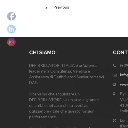
←
Previous
CHI SIAMO
CONTA
DEFIBRILLATORI ITALIA è un'azienda
(+39
leader nella Consulenza, Vendita e
info@
Assistenza di Defibrillatori Semiautomatici
DAE.
www.i
By L
Riteniamo che acquistare un
Via 
DEFIBRILLATORE sia un atto di grande
4104
umanità e nel caso ci si troverà ad
Itali
utilizzarlo è vitale che questo funzioni
perfettamente.
Lun 
(Dom