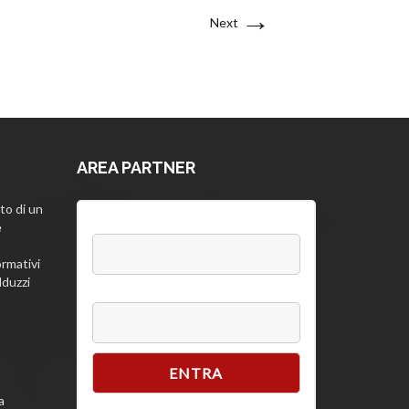
→
Next
AREA PARTNER
to di un
Username:
e
rmativi
lduzzi
Password
a