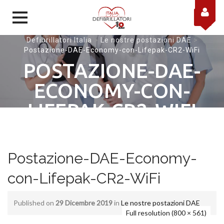
Skip to content
Defibrillatori Italia
>
Le nostre postazioni DAE
>
Postazione-DAE-Economy-con-Lifepak-CR2-WiFi
POSTAZIONE-DAE-
ECONOMY-CON-
LIFEPAK-CR2-WIFI
Postazione-DAE-Economy-
con-Lifepak-CR2-WiFi
Published on
29 Dicembre 2019
in
Le nostre postazioni DAE
Full resolution (800 × 561)