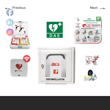
←
→
Previous
Next