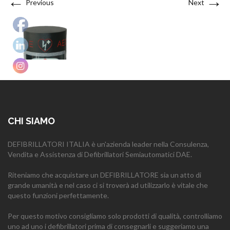
←
→
Previous
Next
CHI SIAMO
DEFIBRILLATORI ITALIA è un'azienda leader nella Consulenza,
Vendita e Assistenza di Defibrillatori Semiautomatici DAE.
Riteniamo che acquistare un DEFIBRILLATORE sia un atto di
grande umanità e nel caso ci si troverà ad utilizzarlo è vitale che
questo funzioni perfettamente.
Per questo motivo consigliamo solo prodotti di qualità, controlliamo
uno ad uno i defibrillatori prima di consegnarli e suggeriamo una