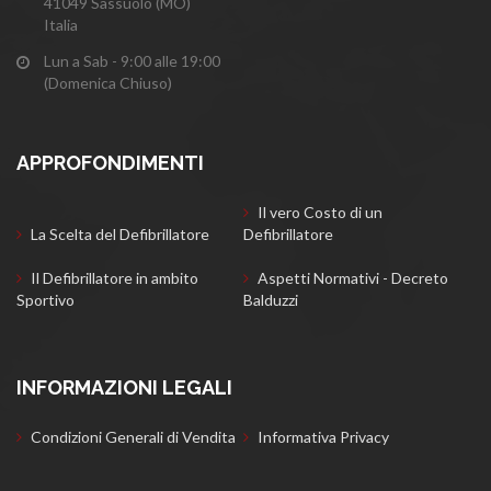
41049 Sassuolo (MO)
Italia
Lun a Sab - 9:00 alle 19:00
(Domenica Chiuso)
APPROFONDIMENTI
Il vero Costo di un
La Scelta del Defibrillatore
Defibrillatore
Il Defibrillatore in ambito
Aspetti Normativi - Decreto
Sportivo
Balduzzi
INFORMAZIONI LEGALI
Condizioni Generali di Vendita
Informativa Privacy