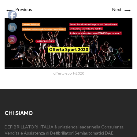
←
→
Previous
Next
offerta-sport-2020
CHI SIAMO
DEFIBRILLATORI ITALIA è un'azienda leader nella Consulenza,
Vendita e Assistenza di Defibrillatori Semiautomatici DAE.