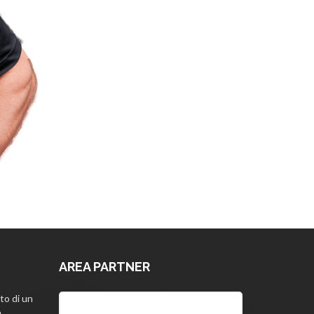
AREA PARTNER
to di un
Username:
e