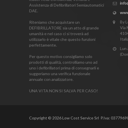
info@
Assistenza di Defibrillatori Semiautomatici
DAE.
www.i
By L
Riteniamo che acquistare un
Via 
DEFIBRILLATORE sia un atto di grande
4104
umanità e nel caso ci si troverà ad
Itali
utilizzarlo è vitale che questo funzioni
perfettamente.
Lun 
(Dom
Per questo motivo consigliamo solo
prodotti di qualità, controlliamo uno ad
uno i defibrillatori prima di consegnarli e
suggeriamo una verifica funzionale
annuale con analizzatore.
UNA VITA NON SI SALVA PER CASO!
Copyright © 2026 Low Cost Service Srl P.Iva: 037796903