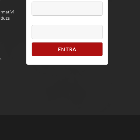
rmativi
lduzzi
Password
a