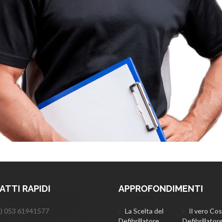
TTI RAPIDI
APPROFONDIMENTI
) 053 61941577
La Scelta del
Il vero Cos
Defibrillatore
Defibrillator