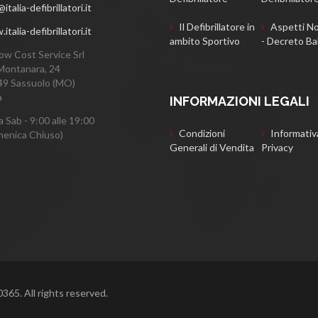
italia-defibrillatori.it
Il Defibrillatore in
Aspetti No
talia-defibrillatori.it
ambito Sportivo
- Decreto Ba
ow Cost Service Srl
Montanara, 24
9 Sassuolo (MO)
a
INFORMAZIONI LEGALI
a Sab - 9:00 alle 19:00
Condizioni
Informativ
enica Chiuso)
Generali di Vendita
Privacy
65. All rights reserved.