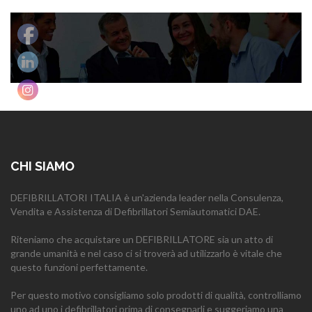
CHI SIAMO
DEFIBRILLATORI ITALIA è un'azienda leader nella Consulenza,
Vendita e Assistenza di Defibrillatori Semiautomatici DAE.
Riteniamo che acquistare un DEFIBRILLATORE sia un atto di
grande umanità e nel caso ci si troverà ad utilizzarlo è vitale che
questo funzioni perfettamente.
Per questo motivo consigliamo solo prodotti di qualità, controlliamo
uno ad uno i defibrillatori prima di consegnarli e suggeriamo una