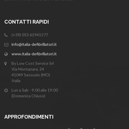
CONTATTI RAPIDI
(+39) 053 61941577
info@italia-defibrillatori.it
www.italia-defibrillatori.it
By Low Cost Service Srl
Via Montanara, 24
41049 Sassuolo (MO)
Italia
Lun a Sab - 9:00 alle 19:00
(Domenica Chiuso)
APPROFONDIMENTI