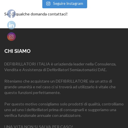
Seguire Instagram
Se hai qualche domanda contattaci!
CHI SIAMO
DEFIBRILLATORI ITALIA è un'azienda leader nella Consulenza,
Vendita e Assistenza di Defibrillatori Semiautomatici DAE.
Riteniamo che acquistare un DEFIBRILLATORE sia un atto di
grande umanità e nel caso ci si troverà ad utilizzarlo è vitale che
questo funzioni perfettamente.
Per questo motivo consigliamo solo prodotti di qualità, controlliamo
uno ad uno i defibrillatori prima di consegnarli e suggeriamo una
verifica funzionale annuale con analizzatore.
UNA VITA NON SI SALVA PER CASO!