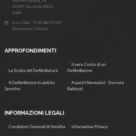
Via Montanara, 24
41049 Sassuolo (MO)
Italia
Lun a Sab - 9:00 alle 19:00
(Domenica Chiuso)
APPROFONDIMENTI
Il vero Costo di un
La Scelta del Defibrillatore
Defibrillatore
Il Defibrillatore in ambito
Aspetti Normativi - Decreto
Sportivo
Balduzzi
INFORMAZIONI LEGALI
Condizioni Generali di Vendita
Informativa Privacy