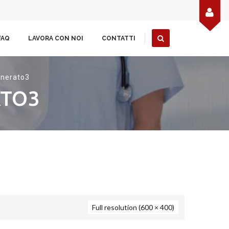
FAQ
LAVORA CON NOI
CONTATTI
generato3
ATO3
Full resolution (600 × 400)