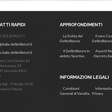
TTI RAPIDI
APPROFONDIMENTI
) 053 61941577
La Scelta del
Il vero Cos
Defibrillatore
Defibrillator
italia-defibrillatori.it
Il Defibrillatore in
Aspetti No
talia-defibrillatori.it
ambito Sportivo
- Decreto Ba
ow Cost Service Srl
Montanara, 24
9 Sassuolo (MO)
a
INFORMAZIONI LEGALI
a Sab - 9:00 alle 19:00
Condizioni
Informativ
enica Chiuso)
Generali di Vendita
Privacy