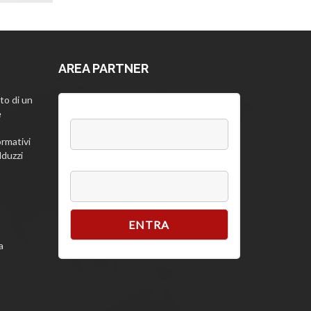
AREA PARTNER
to di un
Username:
e
rmativi
lduzzi
Password
a