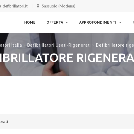
-defibrillatori.it
Sassuolo (Modena)
Skip to content
HOME
OFFERTA
APPROFONDIMENTI
atori Italia
>
Defibrillatori Usati-Rigenerati
>
Defibrillatore ri
IBRILLATORE RIGENER
erati