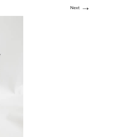
→
Next