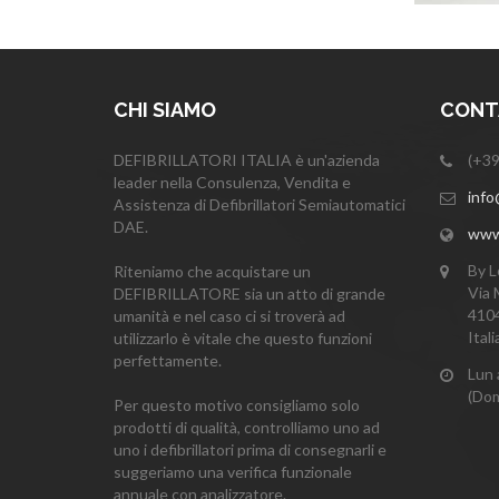
CHI SIAMO
CONTA
DEFIBRILLATORI ITALIA è un'azienda
(+39
leader nella Consulenza, Vendita e
info@
Assistenza di Defibrillatori Semiautomatici
DAE.
www.i
By L
Riteniamo che acquistare un
Via 
DEFIBRILLATORE sia un atto di grande
4104
umanità e nel caso ci si troverà ad
Itali
utilizzarlo è vitale che questo funzioni
perfettamente.
Lun 
(Dom
Per questo motivo consigliamo solo
prodotti di qualità, controlliamo uno ad
uno i defibrillatori prima di consegnarli e
suggeriamo una verifica funzionale
annuale con analizzatore.